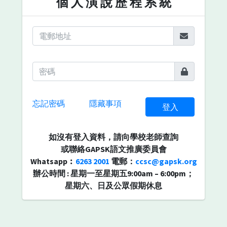
個 人 演 說 歷 程 系 統
忘記密碼
隱藏事項
登入
如沒有登入資料，請向學校老師查詢
或聯絡GAPSK語文推廣委員會
Whatsapp︰
6263 2001
電郵：
ccsc@gapsk.org
辦公時間 : 星期一至星期五9:00am – 6:00pm；
星期六、日及公眾假期休息